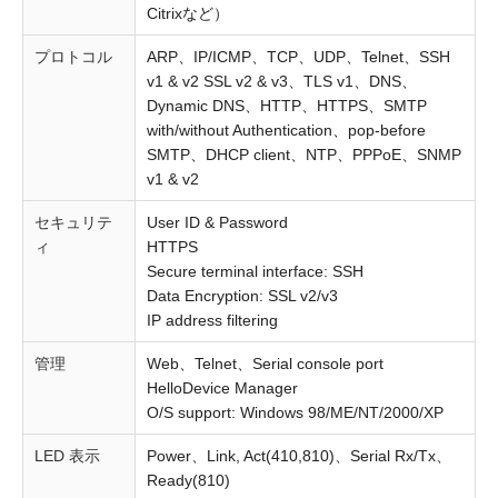
Citrixなど）
プロトコル
ARP、IP/ICMP、TCP、UDP、Telnet、SSH
v1 & v2 SSL v2 & v3、TLS v1、DNS、
Dynamic DNS、HTTP、HTTPS、SMTP
with/without Authentication、pop-before
SMTP、DHCP client、NTP、PPPoE、SNMP
v1 & v2
セキュリテ
User ID & Password
ィ
HTTPS
Secure terminal interface: SSH
Data Encryption: SSL v2/v3
IP address filtering
管理
Web、Telnet、Serial console port
HelloDevice Manager
O/S support: Windows 98/ME/NT/2000/XP
LED 表示
Power、Link, Act(410,810)、Serial Rx/Tx、
Ready(810)