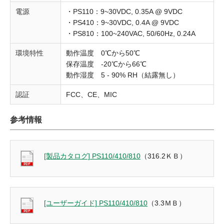
電源
・PS110：9~30VDC, 0.35A @ 9VDC
・PS410：9~30VDC, 0.4A @ 9VDC
・PS810：100~240VAC, 50/60Hz, 0.24A
環境特性
動作温度 0℃から50℃
保存温度 -20℃から66℃
動作湿度 5 - 90% RH（結露無し）
認証
FCC、CE、MIC
参考情報
[製品カタログ] PS110/410/810
（316.2ＫＢ）
[ユーザーガイド] PS110/410/810
（3.3ＭＢ）